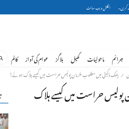
ہ کریں۔
انگلش ویب سائٹ
جرائم
ماحولیات
کھیل
بلاگز
عوام کی آواز
کالم
ی
بینک ڈکیتی میں مطلوب ملزمان پولیس حراست میں کیسے ہلاک ہوئے؟
/
ان پولیس حراست میں کیسے ہلاک
ت