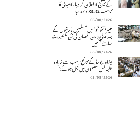
کے نتائج کا اعلان کر دیا، کامیابی کا
تناسب 85.32 فیصد رہا
06/08/2026
خیبرپختونخوا میں مسلسل بارشوں کے
بعد جانی و مالی نقصان کی نئی تفصیلات
سامنے آگئیں
06/08/2026
پشاور بورڈ کے نتائج: سب سے زیادہ
طلبہ کس مضمون میں فیل ہوئے؟
05/08/2026