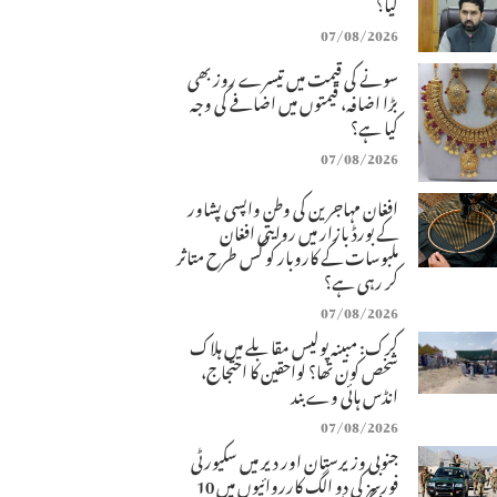
کیا؟
07/08/2026
سونے کی قیمت میں تیسرے روز بھی
بڑا اضافہ، قیمتوں میں اضافے کی وجہ
کیا ہے؟
07/08/2026
افغان مہاجرین کی وطن واپسی پشاور
کے بورڈ بازار میں روایتی افغان
ملبوسات کے کاروبار کو کس طرح متاثر
کر رہی ہے؟
07/08/2026
کرک: مبینہ پولیس مقابلے میں ہلاک
شخص کون تھا؟ لواحقین کا احتجاج،
انڈس ہائی وے بند
07/08/2026
جنوبی وزیرستان اور دیر میں سکیورٹی
فورسز کی دو الگ کارروائیوں میں 10