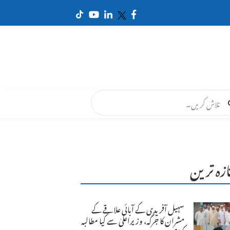
ازہ ترین
سہیل آفریدی کے آبائی علاقے کے
مشران کا جرگہ، وزیراعلیٰ سے کیا مطالبہ