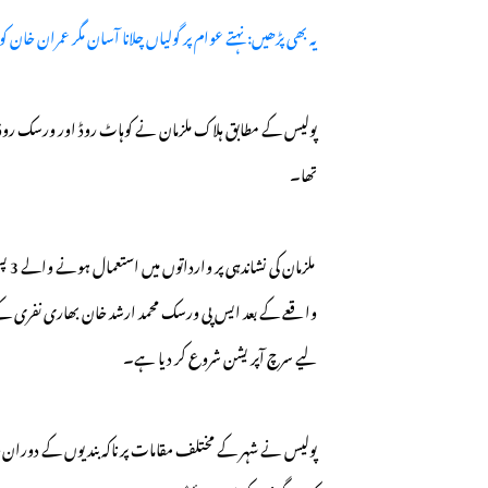
یہ بھی پڑھیں: نہتے عوام پر گولیاں چلانا آسان مگر عمران خان ک
پولیس کے مطابق ہلاک ملزمان نے کوہاٹ روڈ اور ورسک روڈ پر 
تھا۔
ملزمان کی نشاندہی پر وارداتوں میں استعمال ہونے والے 3 پستول بھی برآمد کر لیے گئے ہیں۔
واقعے کے بعد ایس پی ورسک محمد ارشد خان بھاری نفری کے ہم
لیے سرچ آپریشن شروع کر دیا ہے۔
پولیس نے شہر کے مختلف مقامات پر ناکہ بندیوں کے دوران چ