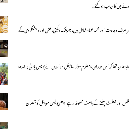
 عرف وجاہت اور محمد عماد شامل ہیں، جو بینک ڈکیتی، قتل اور دہشتگردی کے
یا جا رہا تھا کہ اس دوران نامعلوم موٹر سائیکل سواروں نے پولیس پارٹی پر اندھا
کٹس اور ہیلمٹ پہننے کے باعث محفوظ رہے، تاہم پولیس موبائل کو نقصان