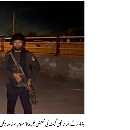
پشاور کے تھانہ مچنی گیٹ کی تفتیشی ٹیم پر نامعلوم موٹر سا