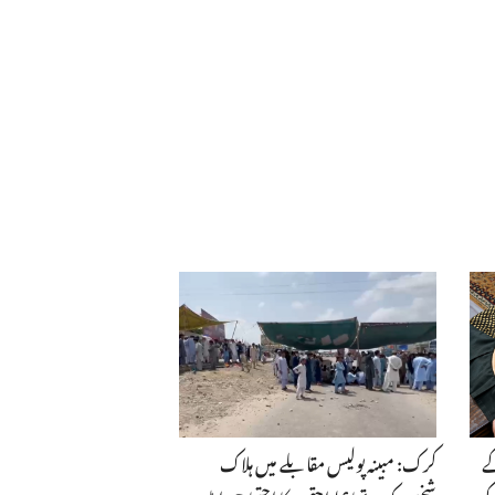
ے
کرک: مبینہ پولیس مقابلے میں ہلاک