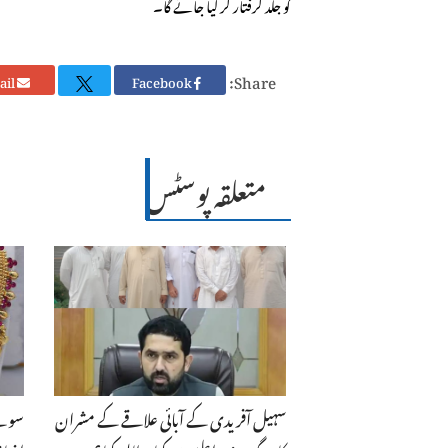
کو جلد گرفتار کر لیا جائے گا۔
Share:
Email
Facebook
متعلقہ پوسٹس
سہیل آفریدی کے آبائی علاقے کے مشران
سونے