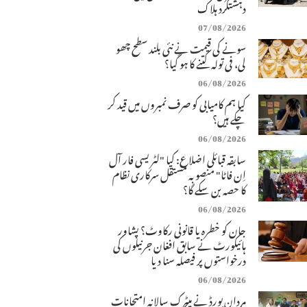
دہشتگرد ہلاک
07/08/2026
سونے کی قیمت نے نئی بلند سطح چھو
لی، فی تولہ کتنے کا ہو گیا؟
06/08/2026
کیا ہم کامیابی کو صرف نمبروں میں قید کر
چکے ہیں؟
06/08/2026
سابقہ قبائلی اضلاع: کیا "لٹریسی فار آل
اِن فاٹا" منصوبہ مستقل سرکاری نظام
کا حصہ بن سکے گا؟
06/08/2026
جان کو خطرہ یا قانونی رکاوٹ؟ پشاور
ہائیکورٹ نے سابق افغان جرنیلوں کی
درخواستوں پر فیصلہ سنا دیا
06/08/2026
مردان بورڈ نے میٹرک سالانہ امتحانات