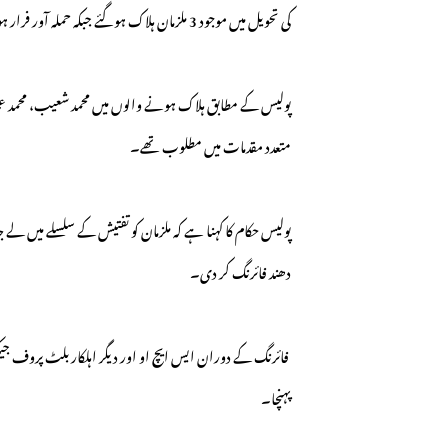
کی تحویل میں موجود 3 ملزمان ہلاک ہوگئے جبکہ حملہ آور فرار ہونے میں کامیاب ہوگئے۔
پولیس کے مطابق ہلاک ہونے والوں میں محمد شعیب، محمد عمر
متعدد مقدمات میں مطلوب تھے۔
پولیس حکام کا کہنا ہے کہ ملزمان کو تفتیش کے سلسلے میں لے جا
دھند فائرنگ کر دی۔
فائرنگ کے دوران ایس ایچ او اور دیگر اہلکار بلٹ پروف جی
پہنچا۔