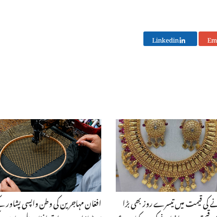
Linkedin
 کی قیمت میں تیسرے روز بھی بڑا
افغان مہاجرین کی وطن واپسی پشاور ک