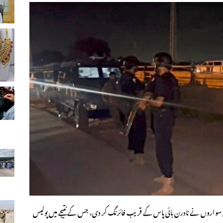
ئیکل سواروں نے نادرن بائی پاس کے قریب فائرنگ کر دی، جس کے نتیجے میں پولیس