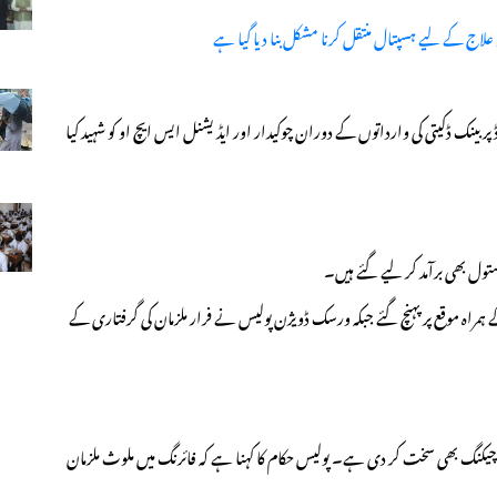
و علاج کے لیے ہسپتال منتقل کرنا مشکل بنا دیا گیا ہے
بینک ڈکیتی کی وارداتوں کے دوران چوکیدار اور ایڈیشنل ایس ایچ او کو شہید کیا
راہ موقع پر پہنچ گئے جبکہ ورسک ڈویژن پولیس نے فرار ملزمان کی گرفتاری کے
یکنگ بھی سخت کر دی ہے۔ پولیس حکام کا کہنا ہے کہ فائرنگ میں ملوث ملزمان