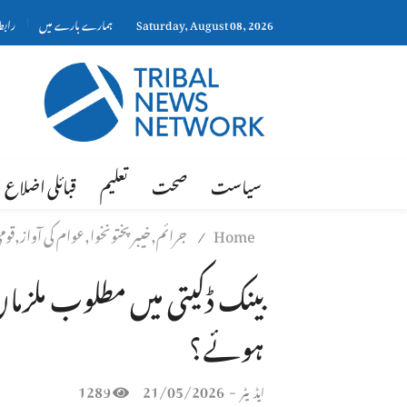
Saturday, August 08, 2026
ہمارے بارے میں
رابط
سیاست
صحت
تعلیم
قبائلی اضلاع
Home
جرائم,خیبر پختونخوا,عوام کی آواز,قوم
/
بینک ڈکیتی میں مطلوب ملزم
ہوئے؟
1289
21/05/2026
-
ایڈیٹر