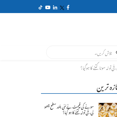
ولہ سونا کتنے کا ہوگیا؟
ازہ ترین
سونے کی قیمت نے نئی بلند سطح چھو
لی، فی تولہ کتنے کا ہو گیا؟