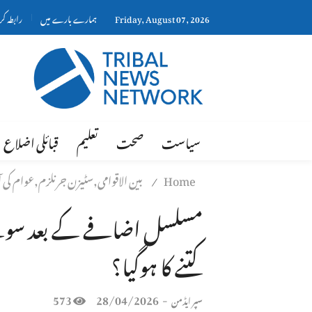
Friday, August 07, 2026
ہمارے بارے میں
رابطہ ک
سیاست
صحت
تعلیم
قبائلی اضلاع
Home
بین الاقوامی,سٹیزن جرنلزم,عوام کی
/
مسلسل اضافے کے بعد سونے ک
کتنے کا ہوگیا؟
573
28/04/2026
-
سپر ایڈمن