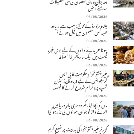
بعد جانی و مالی نقصان کی نئی تفصیلات
سامنے آگئیں
06/08/2026
پشاور بورڈ کے نتائج: سب سے زیادہ
طلبہ کس مضمون میں فیل ہوئے؟
05/08/2026
سونا خریدنے والوں کے لیے بری خبر،
قیمت میں ایک بار پھر بڑا اضافہ
05/08/2026
خیبرپختونخوا: حکومت کا بی ایس
گریجویٹس کے لیے 3 ماہ کا پیڈ انٹرن
شپ پروگرام شروع کرنے کا فیصلہ
05/08/2026
ماں کو بچا لیا، مگر دوسری بار دریا میں
اترنے والا نوجوان موجوں کی نذر ہو گیا
05/08/2026
گورنر خیبرپختونخوا کی ہدایت پر ضلع کرم