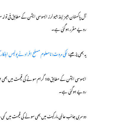
روپے مقرر ہوگئی ہے۔
یہ بھی پڑھیے:
لکی مروت: نامعلوم مسلح افراد نے پولیس اہلکار کو
روپے ہوگئی ہے۔
دوسری جانب عالمی مارکیٹ میں بھی سونے کی قیمت میں کمی دیکھی گئی، جہاں فی اونس سونا 9