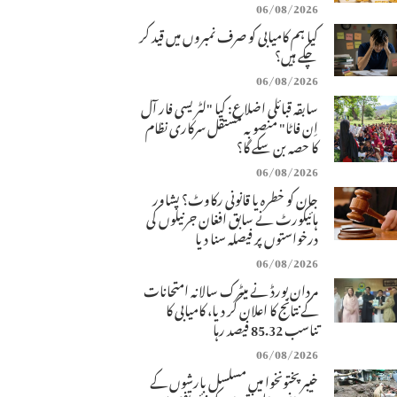
06/08/2026
کیا ہم کامیابی کو صرف نمبروں میں قید کر
چکے ہیں؟
06/08/2026
سابقہ قبائلی اضلاع: کیا "لٹریسی فار آل
اِن فاٹا" منصوبہ مستقل سرکاری نظام
کا حصہ بن سکے گا؟
06/08/2026
جان کو خطرہ یا قانونی رکاوٹ؟ پشاور
ہائیکورٹ نے سابق افغان جرنیلوں کی
درخواستوں پر فیصلہ سنا دیا
06/08/2026
مردان بورڈ نے میٹرک سالانہ امتحانات
کے نتائج کا اعلان کر دیا، کامیابی کا
تناسب 85.32 فیصد رہا
06/08/2026
خیبرپختونخوا میں مسلسل بارشوں کے