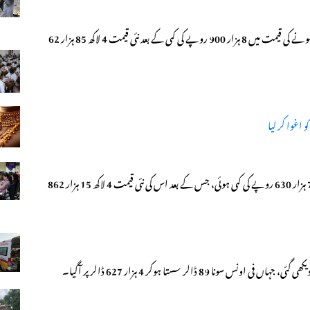
آل پاکستان جیمز اینڈ جیولرز ایسوسی ایشن کے مطابق فی تولہ سونے کی قیمت میں 8 ہزار 900 روپے کی کمی کے بعد نئی قیمت 4 لاکھ 85 ہزار 62
 اغوا کر لیا
ایسوسی ایشن کے مطابق 10 گرام سونے کی قیمت میں بھی 7 ہزار 630 روپے کی کمی ہوئی، جس کے بعد اس کی نئی قیمت 4 لاکھ 15 ہزار 862
8 ڈالر سستا ہوکر 4 ہزار 627 ڈالر پر آگیا۔