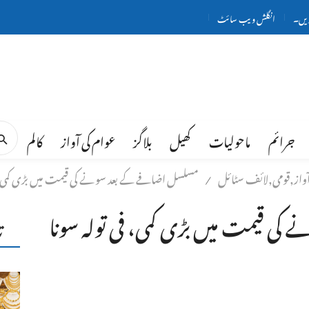
ریں۔
انگلش ویب سائٹ
جرائم
ماحولیات
کھیل
بلاگز
عوام کی آواز
کالم
 آواز,قومی,لائف سٹائل
مسلسل اضافے کے بعد سونے کی قیمت میں بڑی کمی، فی ت
/
ی قیمت میں بڑی کمی، فی تولہ سونا
ت