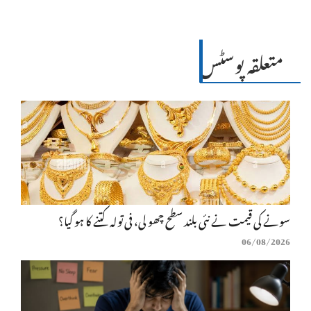
متعلقہ پوسٹس
سونے کی قیمت نے نئی بلند سطح چھو لی، فی تولہ کتنے کا ہو گیا؟
06/08/2026