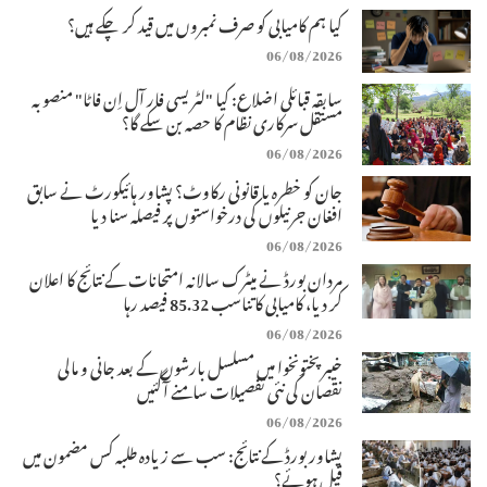
کیا ہم کامیابی کو صرف نمبروں میں قید کر چکے ہیں؟
06/08/2026
سابقہ قبائلی اضلاع: کیا "لٹریسی فار آل اِن فاٹا" منصوبہ
مستقل سرکاری نظام کا حصہ بن سکے گا؟
06/08/2026
جان کو خطرہ یا قانونی رکاوٹ؟ پشاور ہائیکورٹ نے سابق
افغان جرنیلوں کی درخواستوں پر فیصلہ سنا دیا
06/08/2026
مردان بورڈ نے میٹرک سالانہ امتحانات کے نتائج کا اعلان
کر دیا، کامیابی کا تناسب 85.32 فیصد رہا
06/08/2026
خیبرپختونخوا میں مسلسل بارشوں کے بعد جانی و مالی
نقصان کی نئی تفصیلات سامنے آگئیں
06/08/2026
پشاور بورڈ کے نتائج: سب سے زیادہ طلبہ کس مضمون میں
فیل ہوئے؟