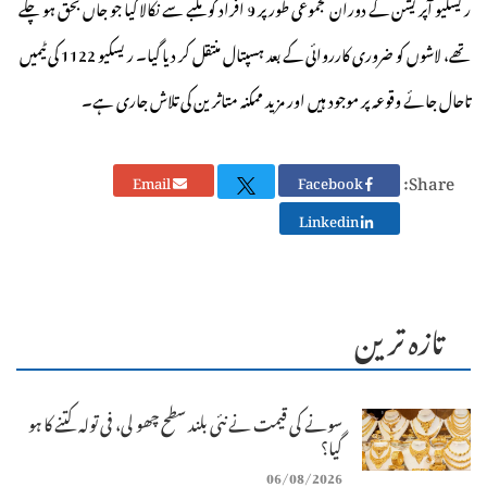
ریسکیو آپریشن کے دوران مجموعی طور پر 9 افراد کو ملبے سے نکالا گیا جو جاں بحق ہو چکے
تھے، لاشوں کو ضروری کارروائی کے بعد ہسپتال منتقل کر دیا گیا۔ ریسکیو 1122 کی ٹیمیں
تاحال جائے وقوعہ پر موجود ہیں اور مزید ممکنہ متاثرین کی تلاش جاری ہے۔
Share:
Email
Facebook
Linkedin
تازہ ترین
سونے کی قیمت نے نئی بلند سطح چھو لی، فی تولہ کتنے کا ہو
گیا؟
06/08/2026