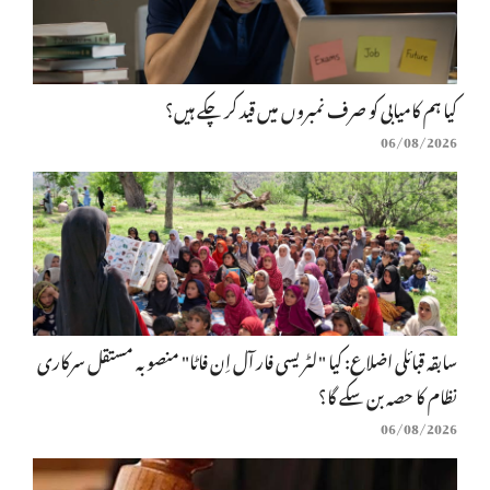
کیا ہم کامیابی کو صرف نمبروں میں قید کر چکے ہیں؟
06/08/2026
سابقہ قبائلی اضلاع: کیا "لٹریسی فار آل اِن فاٹا" منصوبہ مستقل سرکاری
نظام کا حصہ بن سکے گا؟
06/08/2026