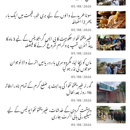
05/08/2026
سونا خریدنے والوں کے لیے بری خبر، قیمت میں ایک بار
پھر بڑا اضافہ
05/08/2026
خیبرپختونخوا: حکومت کا بی ایس گریجویٹس کے لیے 3 ماہ کا
پیڈ انٹرن شپ پروگرام شروع کرنے کا فیصلہ
05/08/2026
ماں کو بچا لیا، مگر دوسری بار دریا میں اترنے والا نوجوان
موجوں کی نذر ہو گیا
05/08/2026
گورنر خیبرپختونخوا کی ہدایت پر ضلع کرم کے تمام نادرا دفاتر
16 روز بعد بحال
05/08/2026
دہشت گردی کے خدشات، خیبرپختونخوا پولیس کے لیے
سیکیورٹی ہائی الرٹ جاری
05/08/2026