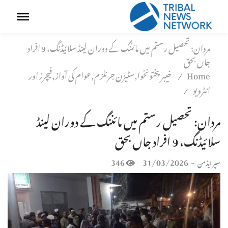
مردان: تحصیل رستم میں مائننگ کے دوران لینڈ سلائیڈنگ، 9 افراد
جاں بحق
Home
خیبر پختونخوا,سٹیزن جرنلزم,عوام کی آواز,فیچرز اور
/
انٹرویو
/
مردان: تحصیل رستم میں مائننگ کے دوران لینڈ
سلائیڈنگ، 9 افراد جاں بحق
346
31/03/2026
-
سپر ایڈمن