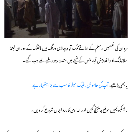
مردان کی تحصیل رستم کے علاقے ننگ آباد پہاڑی درنگ میں مائننگ کے دوران لینڈ
سلائیڈنگ کا واقعہ پیش آیا، جس کے نتیجے میں متعدد مزدور ملبے تلے دب گئے۔
یہ بھی پڑھیے:
آپ کی خاموشی، بلیک میلر کا سب سے بڑا ہتھیار ہے
ریسکیو ٹیمیں موقع پر پہنچ گئیں اور امدادی کارروائیاں شروع کر دیں۔