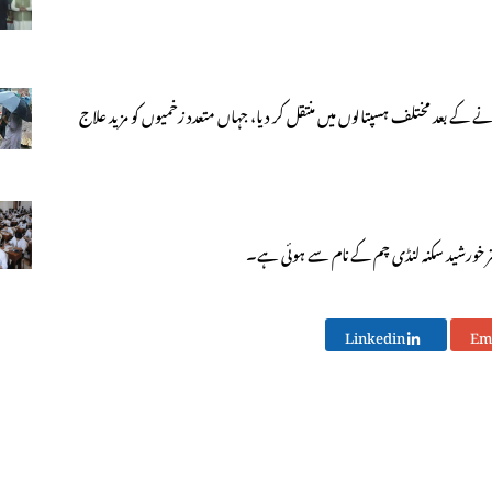
رنے کے بعد مختلف ہسپتالوں میں منتقل کر دیا، جہاں متعدد زخمیوں کو مزید علاج
ر خورشید سکنہ لنڈی چم کے نام سے ہوئی ہے۔
Linkedin