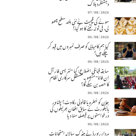
دہشتگرد ہلاک
07/08/2026
سونے کی قیمت نے نئی بلند سطح چھو
لی، فی تولہ کتنے کا ہو گیا؟
06/08/2026
کیا ہم کامیابی کو صرف نمبروں میں قید کر
چکے ہیں؟
06/08/2026
سابقہ قبائلی اضلاع: کیا "لٹریسی فار آل
اِن فاٹا" منصوبہ مستقل سرکاری نظام
کا حصہ بن سکے گا؟
06/08/2026
جان کو خطرہ یا قانونی رکاوٹ؟ پشاور
ہائیکورٹ نے سابق افغان جرنیلوں کی
درخواستوں پر فیصلہ سنا دیا
06/08/2026
مردان بورڈ نے میٹرک سالانہ امتحانات