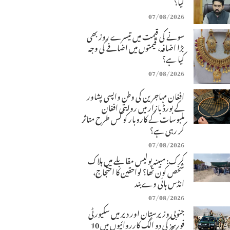
کیا؟
07/08/2026
سونے کی قیمت میں تیسرے روز بھی
بڑا اضافہ، قیمتوں میں اضافے کی وجہ
کیا ہے؟
07/08/2026
افغان مہاجرین کی وطن واپسی پشاور
کے بورڈ بازار میں روایتی افغان
ملبوسات کے کاروبار کو کس طرح متاثر
کر رہی ہے؟
07/08/2026
کرک: مبینہ پولیس مقابلے میں ہلاک
شخص کون تھا؟ لواحقین کا احتجاج،
انڈس ہائی وے بند
07/08/2026
جنوبی وزیرستان اور دیر میں سکیورٹی
فورسز کی دو الگ کارروائیوں میں 10