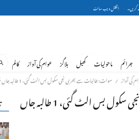
ہ کریں۔
انگلش ویب سائٹ
جرائم
ماحولیات
کھیل
بلاگز
عوام کی آواز
کالم
م کی آواز
سوات: طالبات سے بھری نجی سکول بس الٹ گئی، 1 طالبہ جاں بحق، 20 سے زائد زخمی
/
سوات: طالبات سے بھری نجی سکول بس الٹ گئی، 1 طالبہ جاں
ت