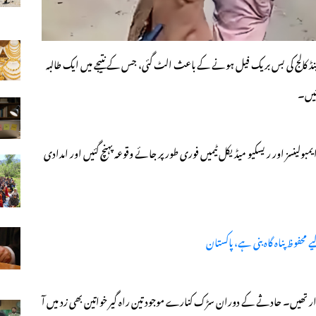
ڈ کالج کی بس بریک فیل ہونے کے باعث الٹ گئی، جس کے نتیجے میں ایک طالبہ
سکیو 1122 سوات کے مطابق حادثے کی اطلاع ملتے ہی 6 ایمبولینسز اور ریسکیو میڈیکل ٹیمیں فوری طور پر جائے وقوعہ پہنچ گئیں اور امدادی
محفوظ پناہ گاہ بنی ہے، پاکستان
س میں 40 سے زائد طالبات سوار تھیں۔ حادثے کے دوران سڑک کنارے موجود تین راہ گیر خواتین بھی زد میں آ