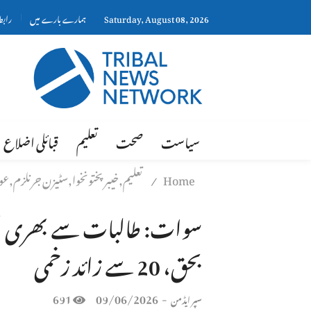
Saturday, August 08, 2026
ہمارے بارے میں
رابط
سیاست
صحت
تعلیم
قبائلی اضلاع
Home
تعلیم,خیبر پختونخوا,سٹیزن جرنلزم,عوا
/
بحق، 20 سے زائد زخمی
691
09/06/2026
-
سپر ایڈمن