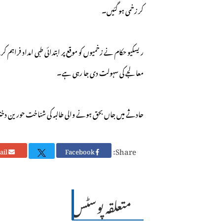
کر زخمی ہو گئیں۔
ریسکیو حکام نے زخمیوں کو موقع پر ابتدائی طبی امداد فراہم ک
معالجے کی سہولت دی جا رہی ہے۔
حادثے میں جاں بحق ہونے والی طالبہ کی شناخت حورین دخت
Share:
Email
Facebook
متعلقہ پوسٹس