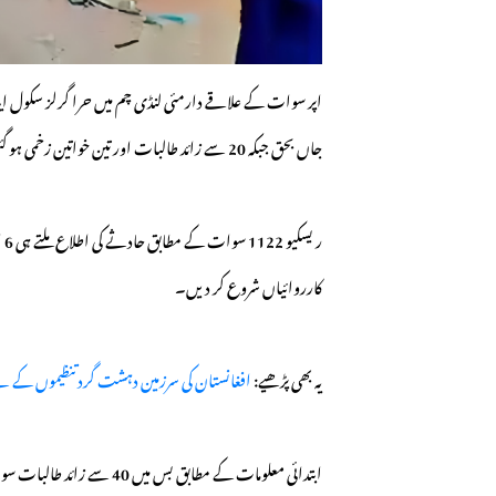
اپر سوات کے علاقے دارمئی لنڈی چم میں حرا گرلز سکول این
جاں بحق جبکہ 20 سے زائد طالبات اور تین خواتین زخمی ہو گئیں۔
ری
کارروائیاں شروع کر دیں۔
یہ بھی پڑھیے:
افغانستان کی سرزمین دہشت گرد تنظیموں کے لیے 
ابتدائی معلومات کے مطابق ب