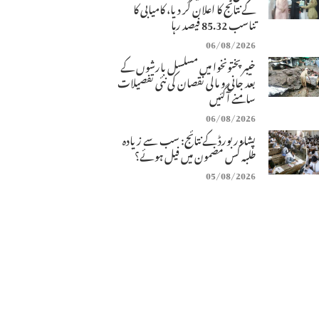
کے نتائج کا اعلان کر دیا، کامیابی کا
تناسب 85.32 فیصد رہا
06/08/2026
خیبرپختونخوا میں مسلسل بارشوں کے
بعد جانی و مالی نقصان کی نئی تفصیلات
سامنے آگئیں
06/08/2026
پشاور بورڈ کے نتائج: سب سے زیادہ
طلبہ کس مضمون میں فیل ہوئے؟
05/08/2026