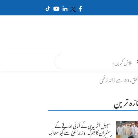
ازہ ترین
سہیل آفریدی کے آبائی علاقے کے
مشران کا جرگہ، وزیراعلیٰ سے کیا مطالبہ