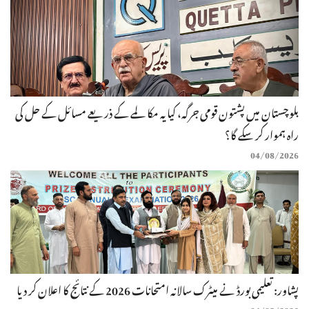
بلوچستان میں پشتون قومی جرگہ، کیا یہ مکالمے کے ذریعے مسائل کے حل کی
راہ ہموار کر سکے گا؟
04/08/2026
پشاور: تعلیمی بورڈ نے میٹرک سالانہ امتحانات 2026 کے نتائج کا اعلان کر دیا
04/08/2026