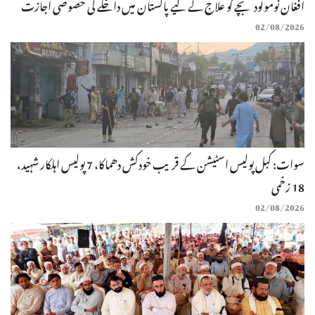
افغان نومولود بچے کو علاج کے لیے پاکستان میں داخلے کی خصوصی اجازت
02/08/2026
سوات: کبل پولیس اسٹیشن کے قریب خودکش دھماکا، 7 پولیس اہلکار شہید،
18 زخمی
02/08/2026