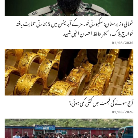
شمالی وزیرستان: سکیورٹی فورسز کے آپریشن میں 5 بھارتی حمایت یافتہ
خوارج ہلاک، میجر حافظ احسان الہٰی شہید
01/08/2026
آج سونے کی قیمت میں کتنی کمی ہوئی؟
01/08/2026