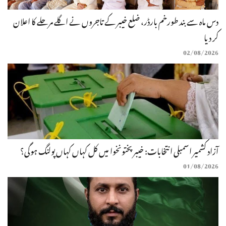
دس ماہ سے بند طورخم بارڈر، ضلع خیبر کے تاجروں نے اگلے مرحلے کا اعلان
کر دیا
02/08/2026
آزاد کشمیر اسمبلی انتخابات: خیبرپختونخوا میں کل کہاں کہاں پولنگ ہوگی؟
01/08/2026